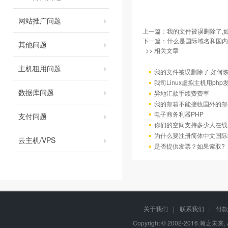
网站推广问题
上一篇：
我的文件被误删除了,
下一篇：
什么是国际域名和国内
其他问题
>> 相关文章
主机租用问题
我的文件被误删除了,如何
我司Linux虚拟主机用ph
数据库问题
异地汇款手续费费率
我的邮箱不能接收国外的邮
电子商务利器PHP
支付问题
你们的空间支持多少人在线
为什么要注册简体中文国际
云主机/VPS
是否提供发票？如果索取?
关于我们
|
联系我们
|
付款
Copyright © 2002-2016 瀚之未来, 